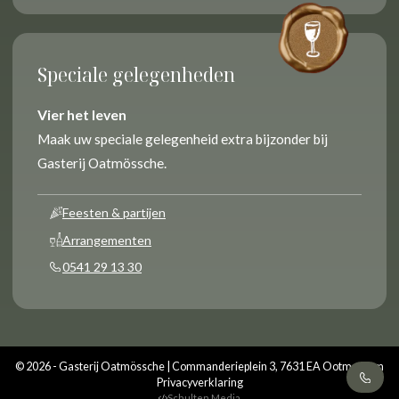
Speciale gelegenheden
Vier het leven
Maak uw speciale gelegenheid extra bijzonder bij
Gasterij Oatmössche.
Feesten & partijen
Arrangementen
0541 29 13 30
© 2026 - Gasterij Oatmössche | Commanderieplein 3, 7631 EA Ootmarsum
Privacyverklaring
Schulten Media