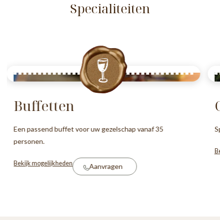
Specialiteiten
Buffetten
Een passend buffet voor uw gezelschap vanaf 35
S
personen.
B
Bekijk mogelijkheden
Aanvragen