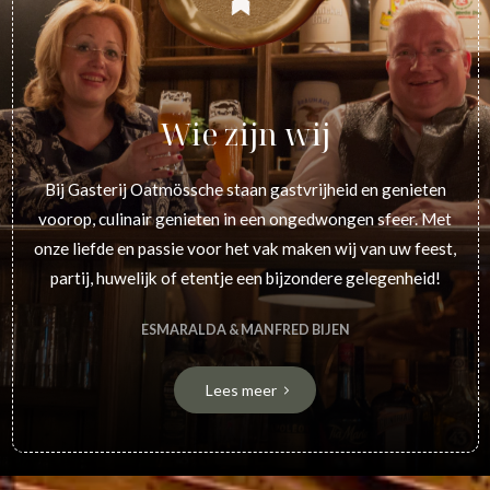
Wie zijn wij
Bij Gasterij Oatmössche staan gastvrijheid en genieten
voorop, culinair genieten in een ongedwongen sfeer. Met
onze liefde en passie voor het vak maken wij van uw feest,
partij, huwelijk of etentje een bijzondere gelegenheid!
ESMARALDA & MANFRED BIJEN
Lees meer