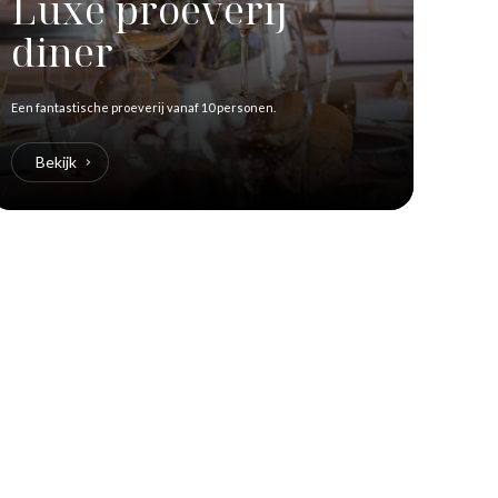
Luxe proeverij
diner
Een fantastische proeverij vanaf 10 personen.
Bekijk