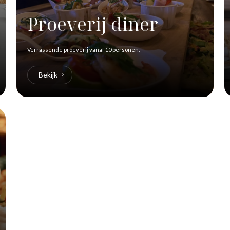
Proeverij diner
Verrassende proeverij vanaf 10 personen.
Bekijk